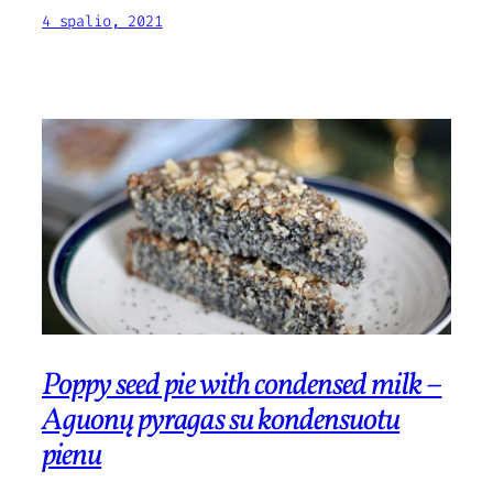
4 spalio, 2021
Poppy seed pie with condensed milk –
Aguonų pyragas su kondensuotu
pienu