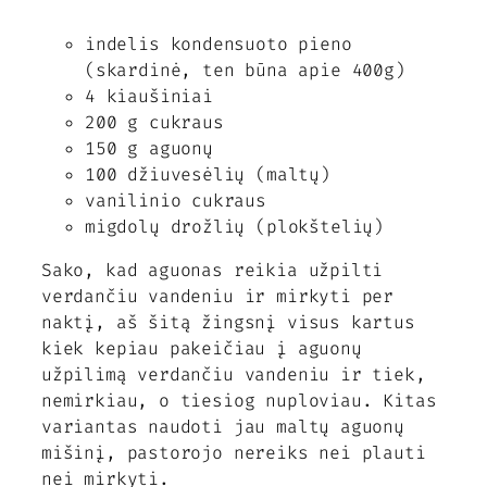
indelis kondensuoto pieno
(skardinė, ten būna apie 400g)
4 kiaušiniai
200 g cukraus
150 g aguonų
100 džiuvesėlių (maltų)
vanilinio cukraus
migdolų drožlių (plokštelių)
Sako, kad aguonas reikia užpilti
verdančiu vandeniu ir mirkyti per
naktį, aš šitą žingsnį visus kartus
kiek kepiau pakeičiau į aguonų
užpilimą verdančiu vandeniu ir tiek,
nemirkiau, o tiesiog nuploviau. Kitas
variantas naudoti jau maltų aguonų
mišinį, pastorojo nereiks nei plauti
nei mirkyti.