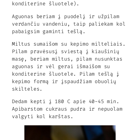
konditerine šluotele).
Aguonas beriam į puodelį ir užpilam
verdančiu vandeniu, taip paliekam kol
pabaigsim gaminti tešlą.
Miltus sumaišom su kepimo milteliais.
Pilam pravėsusį sviestą į kiaušinių
masę, beriam miltus, pilam nusunktas
aguonas ir vėl gerai išmaišom su
konditerine šluotele. Pilam tešlą į
kepimo formą ir įspaudžiam obuolių
skilteles.
Dedam kepti į 180 C apie 40-45 min.
Apibarstom cukraus pudra ir nepuolam
valgyti kol karštas.