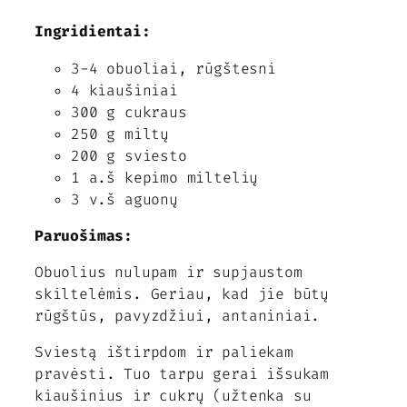
Ingridientai:
3-4 obuoliai, rūgštesni
4 kiaušiniai
300 g cukraus
250 g miltų
200 g sviesto
1 a.š kepimo miltelių
3 v.š aguonų
Paruošimas:
Obuolius nulupam ir supjaustom
skiltelėmis. Geriau, kad jie būtų
rūgštūs, pavyzdžiui, antaniniai.
Sviestą ištirpdom ir paliekam
pravėsti. Tuo tarpu gerai išsukam
kiaušinius ir cukrų (užtenka su