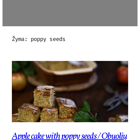
Žyma:
poppy seeds
Apple cake with poppy seeds / Obuolių