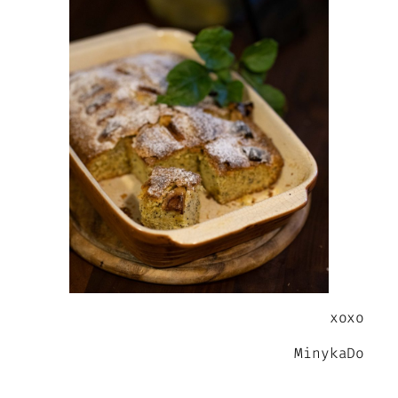
xoxo
MinykaDo