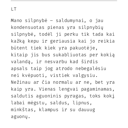
LT
Mano silpnybė – saldumynai, o jau
kondensuotas pienas yra silpnybių
silpnybė, todėl ji perku tik tada kai
kažką kepu ir geriausia kai jo reikia
būtent tiek kiek yra pakuotėje,
kitaip jis bus sukabliuotas per kokią
valandą, ir nesvarbu kad širdis
apsals taip jog atrodo nebegalėsiu
nei kvėpuoti, vistiek valgysiu.
Nežinau ar čia normalu ar ne, bet yra
kaip yra. Vienas lengvai pagaminamas,
saldutis aguoninis pyragas, toks kokį
labai mėgstu, saldus, lipnus,
minkštas, klampus ir su dauuug
aguonų.