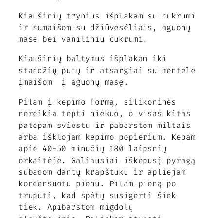
Kiaušinių trynius išplakam su cukrumi
ir sumaišom su džiūvesėliais, aguonų
mase bei vaniliniu cukrumi.
Kiaušinių baltymus išplakam iki
standžių putų ir atsargiai su mentele
įmaišom į aguonų masę.
Pilam į kepimo formą, silikoninės
nereikia tepti niekuo, o visas kitas
patepam sviestu ir pabarstom miltais
arba išklojam kepimo popierium. Kepam
apie 40-50 minučių 180 laipsnių
orkaitėje. Galiausiai iškepusį pyragą
subadom dantų krapštuku ir apliejam
kondensuotu pienu. Pilam pieną po
truputi, kad spėtų susigerti šiek
tiek. Apibarstom migdolų